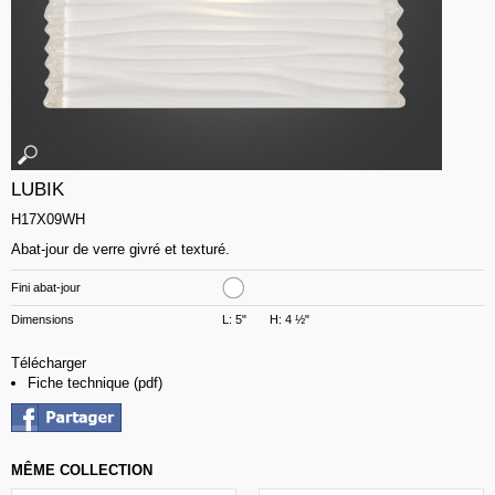
LUBIK
H17X09WH
Abat-jour de verre givré et texturé.
Fini abat-jour
Dimensions
L: 5" H: 4 ½"
Télécharger
Fiche technique (pdf)
MÊME COLLECTION